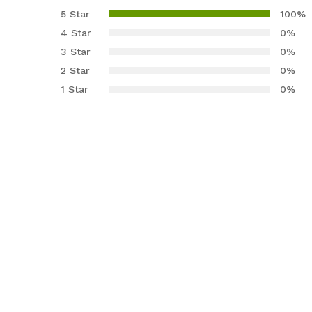
puanına
5 Star
100%
dayanarak
4 Star
0%
5
3 Star
0%
üzerinden
2 Star
0%
5.00
puan
aldı
1 Star
0%