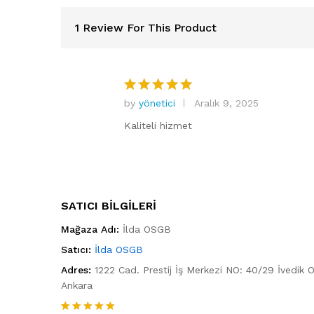
1 Review For This Product
by
yönetici
Aralık 9, 2025
5
üzerinden
Kaliteli hizmet
5
oy aldı
SATICI BILGILERI
Mağaza Adı:
İlda OSGB
Satıcı:
İlda OSGB
Adres:
1222 Cad. Prestij İş Merkezi NO: 40/29 İvedik 
Ankara