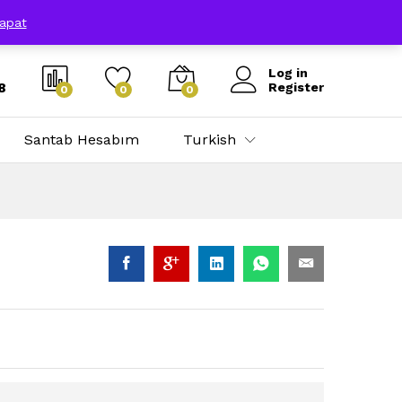
Santab Hesabım
Üye Ol
apat
Log in
8
Register
0
0
0
Santab Hesabım
Turkish