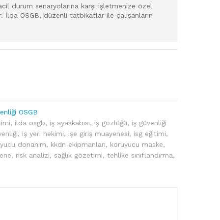
cil durum senaryolarına karşı işletmenize özel
. İlda OSGB, düzenli tatbikatlar ile çalışanların
venliği OSGB
timi
,
ilda osgb
,
iş ayakkabısı
,
iş gözlüğü
,
iş güvenliği
venliği
,
iş yeri hekimi
,
işe giriş muayenesi
,
isg eğitimi
,
ruyucu donanım
,
kkdn ekipmanları
,
koruyucu maske
,
yene
,
risk analizi
,
sağlık gözetimi
,
tehlike sınıflandırma
,