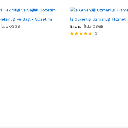
 Hekimliği ve Sağlık Gözetimi
İş Güvenliği Uzmanlığı Hizmeti
İlda OSGB
Brand:
İlda OSGB
01
5 üzerinden
5.00
oy aldı