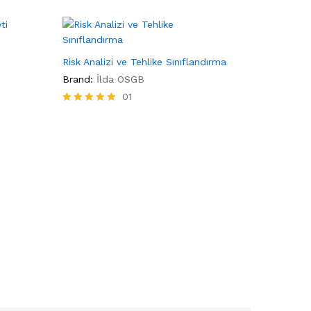
Risk Analizi ve Tehlike Sınıflandırma
Brand:
İlda OSGB
01
5 üzerinden
5.00
oy aldı