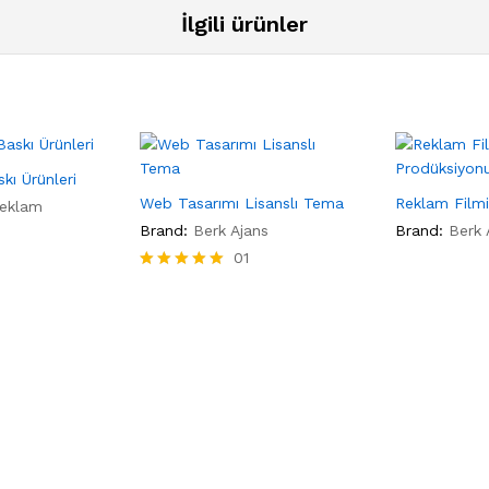
İlgili ürünler
kı Ürünleri
Web Tasarımı Lisanslı Tema
Reklam Film
Reklam
Brand:
Berk Ajans
Brand:
Berk 
01
5 üzerinden
5.00
oy aldı