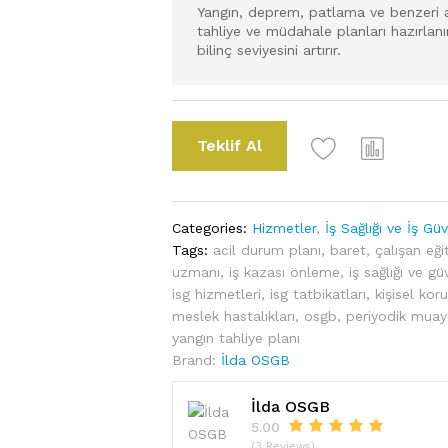
Yangın, deprem, patlama ve benzeri a
tahliye ve müdahale planları hazırlanır
bilinç seviyesini artırır.
Teklif Al
Categories:
Hizmetler
,
İş Sağlığı ve İş Gü
Tags:
acil durum planı
,
baret
,
çalışan eği
uzmanı
,
iş kazası önleme
,
iş sağlığı ve gü
isg hizmetleri
,
isg tatbikatları
,
kişisel ko
meslek hastalıkları
,
osgb
,
periyodik mua
yangın tahliye planı
Brand:
İlda OSGB
İlda OSGB
5.00
(3 Reviews)