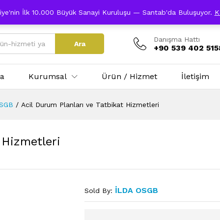
eraktif Konuşan Dergi
iye'nin İlk 10.000 Büyük Sanayi Kuruluşu — Santab'da Buluşuyor.
K
Danışma Hattı
Ara
+90 539 402 515
fa
Kurumsal
Ürün / Hizmet
İletişim
 OSGB
/
Acil Durum Planları ve Tatbikat Hizmetleri
 Hizmetleri
İLDA OSGB
Sold By: