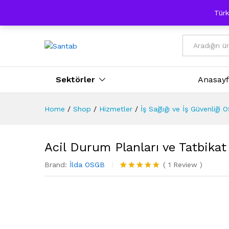
Türkiye'nin İlk İnteraktif B2B Sanayi Pazar Yeri ve İnt
Türk
Tümü
Sektörler
Anasay
Home
/
Shop
/
Hizmetler
/
İş Sağlığı ve İş Güvenliği
Acil Durum Planları ve Tatbikat
Brand:
İlda OSGB
(
1
Review
)
1
müşteri
puanına
dayanarak 5
üzerinden
5.00
puan
aldı