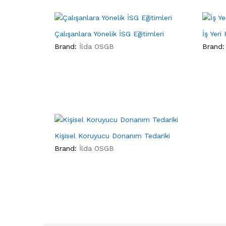
3
müşteri
puanına
dayanarak 5
üzerinden
Çalışanlara Yönelik İSG Eğitimleri
İş Yeri
5.00
puan
aldı
Brand:
İlda OSGB
Brand:
Kişisel Koruyucu Donanım Tedariki
Brand:
İlda OSGB