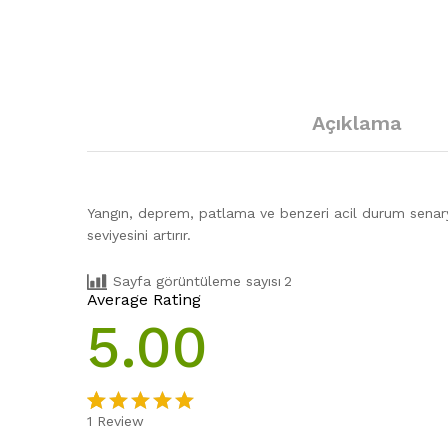
Açıklama
Yangın, deprem, patlama ve benzeri acil durum senaryola
seviyesini artırır.
Sayfa görüntüleme sayısı
2
Average Rating
5.00
1
Review
1
müşteri