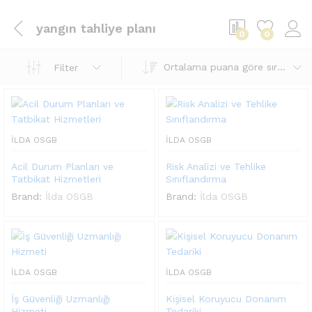
yangın tahliye planı
0
0
Ortalama puana göre sırala
Filter
İLDA OSGB
İLDA OSGB
Acil Durum Planları ve
Risk Analizi ve Tehlike
Tatbikat Hizmetleri
Sınıflandırma
Brand:
İlda OSGB
Brand:
İlda OSGB
İLDA OSGB
İLDA OSGB
İş Güvenliği Uzmanlığı
Kişisel Koruyucu Donanım
Hizmeti
Tedariki