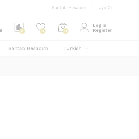
Santab Hesabım
Üye Ol
Log in
8
Register
0
0
0
Santab Hesabım
Turkish