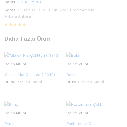
Satıcı:
Öz-Ka Metal
Adres:
OSTİM OSB 1233. Sk. No:73 Yenimahalle
Ankara Ankara
2
müşteri
puanına
Daha Fazla Ürün
dayanarak 5
üzerinden
5.00
puan
aldı
ÖZ-KA METAL
ÖZ-KA METAL
Yüksek Hız Çelikleri ( 3343)
Bakır
Brand:
Öz-Ka Metal
Brand:
Öz-Ka Metal
ÖZ-KA METAL
ÖZ-KA METAL
Prinç
Paslanmaz Çelik