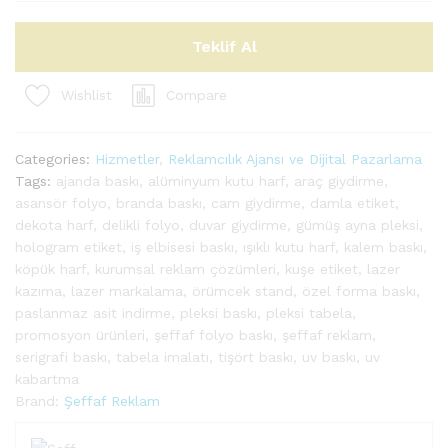
Teklif Al
Compare
Wishlist
Categories:
Hizmetler
,
Reklamcılık Ajansı ve Dijital Pazarlama
Tags:
ajanda baskı
,
alüminyum kutu harf
,
araç giydirme
,
asansör folyo
,
branda baskı
,
cam giydirme
,
damla etiket
,
dekota harf
,
delikli folyo
,
duvar giydirme
,
gümüş ayna pleksi
,
hologram etiket
,
iş elbisesi baskı
,
ışıklı kutu harf
,
kalem baskı
,
köpük harf
,
kurumsal reklam çözümleri
,
kuşe etiket
,
lazer
kazıma
,
lazer markalama
,
örümcek stand
,
özel forma baskı
,
paslanmaz asit indirme
,
pleksi baskı
,
pleksi tabela
,
promosyon ürünleri
,
şeffaf folyo baskı
,
şeffaf reklam
,
serigrafi baskı
,
tabela imalatı
,
tişört baskı
,
uv baskı
,
uv
kabartma
Brand:
Şeffaf Reklam