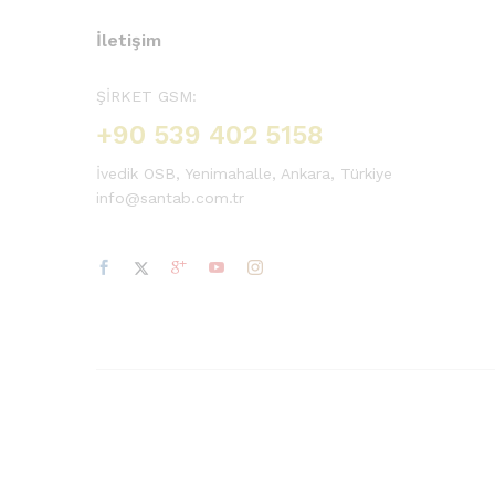
İletişim
ŞİRKET GSM:
+90 539 402 5158
İvedik OSB, Yenimahalle, Ankara, Türkiye
info@santab.com.tr