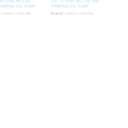
4N 0094 MOTOR
CAT 7C 8191 MOTOR YAĞ
POMPASI OIL PUMP
POMPASI OIL PUMP
:
Hasırcı Hidrolik
Brand:
Hasırcı Hidrolik