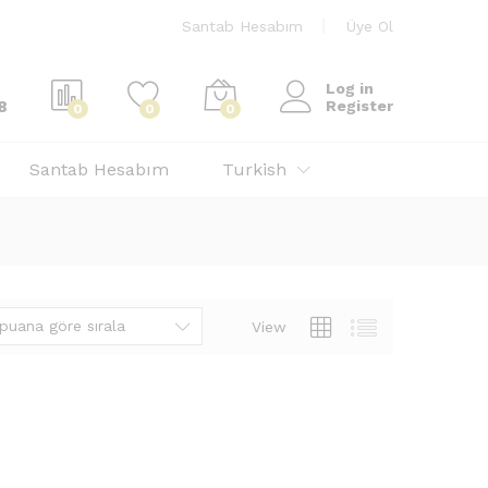
Santab Hesabım
Üye Ol
Log in
8
Register
0
0
0
Santab Hesabım
Turkish
puana göre sırala
View