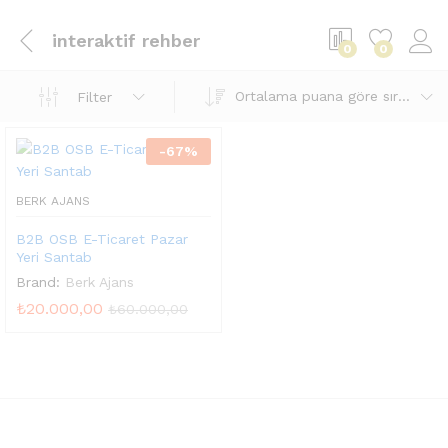
interaktif rehber
0
0
Ortalama puana göre sırala
Filter
-
67
%
BERK AJANS
B2B OSB E-Ticaret Pazar
Yeri Santab
Brand:
Berk Ajans
₺
20.000,00
₺
60.000,00