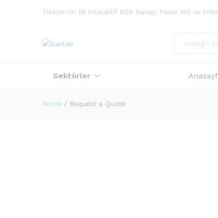
Türkiye'nin İlk İnteraktif B2B Sanayi Pazar Yeri ve İnt
Tümü
Sektörler
Anasay
Home
/
Request a Quote