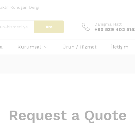
eraktif Konuşan Dergi
Danışma Hattı
Ara
+90 539 402 515
fa
Kurumsal
Ürün / Hizmet
İletişim
Request a Quote