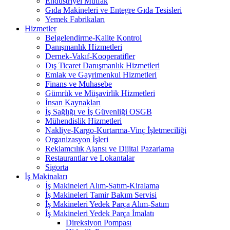
Endüstriyel Mutfak
Gıda Makineleri ve Entegre Gıda Tesisleri
Yemek Fabrikaları
Hizmetler
Belgelendirme-Kalite Kontrol
Danışmanlık Hizmetleri
Dernek-Vakıf-Kooperatifler
Dış Ticaret Danışmanlık Hizmetleri
Emlak ve Gayrimenkul Hizmetleri
Finans ve Muhasebe
Gümrük ve Müşavirlik Hizmetleri
İnsan Kaynakları
İş Sağlığı ve İş Güvenliği OSGB
Mühendislik Hizmetleri
Nakliye-Kargo-Kurtarma-Vinç İşletmeciliği
Organizasyon İşleri
Reklamcılık Ajansı ve Dijital Pazarlama
Restaurantlar ve Lokantalar
Sigorta
İş Makinaları
İş Makineleri Alım-Satım-Kiralama
İş Makineleri Tamir Bakım Servisi
İş Makineleri Yedek Parça Alım-Satım
İş Makineleri Yedek Parça İmalatı
Direksiyon Pompası