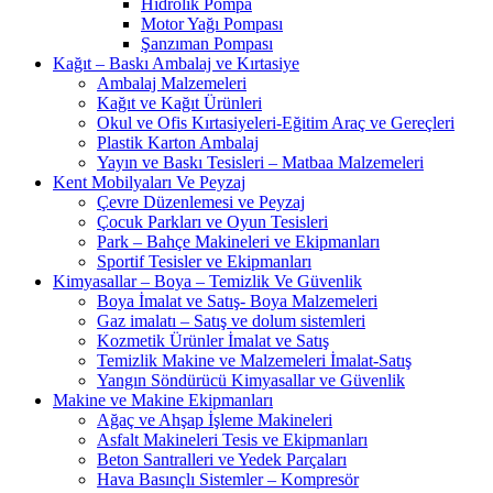
Hidrolik Pompa
Motor Yağı Pompası
Şanzıman Pompası
Kağıt – Baskı Ambalaj ve Kırtasiye
Ambalaj Malzemeleri
Kağıt ve Kağıt Ürünleri
Okul ve Ofis Kırtasiyeleri-Eğitim Araç ve Gereçleri
Plastik Karton Ambalaj
Yayın ve Baskı Tesisleri – Matbaa Malzemeleri
Kent Mobilyaları Ve Peyzaj
Çevre Düzenlemesi ve Peyzaj
Çocuk Parkları ve Oyun Tesisleri
Park – Bahçe Makineleri ve Ekipmanları
Sportif Tesisler ve Ekipmanları
Kimyasallar – Boya – Temizlik Ve Güvenlik
Boya İmalat ve Satış- Boya Malzemeleri
Gaz imalatı – Satış ve dolum sistemleri
Kozmetik Ürünler İmalat ve Satış
Temizlik Makine ve Malzemeleri İmalat-Satış
Yangın Söndürücü Kimyasallar ve Güvenlik
Makine ve Makine Ekipmanları
Ağaç ve Ahşap İşleme Makineleri
Asfalt Makineleri Tesis ve Ekipmanları
Beton Santralleri ve Yedek Parçaları
Hava Basınçlı Sistemler – Kompresör