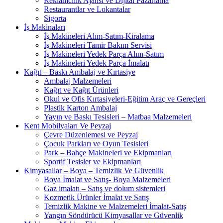
Reklamcılık Ajansı ve Dijital Pazarlama
Restaurantlar ve Lokantalar
Sigorta
İş Makinaları
İş Makineleri Alım-Satım-Kiralama
İş Makineleri Tamir Bakım Servisi
İş Makineleri Yedek Parça Alım-Satım
İş Makineleri Yedek Parça İmalatı
Kağıt – Baskı Ambalaj ve Kırtasiye
Ambalaj Malzemeleri
Kağıt ve Kağıt Ürünleri
Okul ve Ofis Kırtasiyeleri-Eğitim Araç ve Gereçleri
Plastik Karton Ambalaj
Yayın ve Baskı Tesisleri – Matbaa Malzemeleri
Kent Mobilyaları Ve Peyzaj
Çevre Düzenlemesi ve Peyzaj
Çocuk Parkları ve Oyun Tesisleri
Park – Bahçe Makineleri ve Ekipmanları
Sportif Tesisler ve Ekipmanları
Kimyasallar – Boya – Temizlik Ve Güvenlik
Boya İmalat ve Satış- Boya Malzemeleri
Gaz imalatı – Satış ve dolum sistemleri
Kozmetik Ürünler İmalat ve Satış
Temizlik Makine ve Malzemeleri İmalat-Satış
Yangın Söndürücü Kimyasallar ve Güvenlik