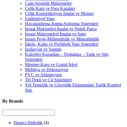
Cam-Seramik Malzemeler
Çelik Kapı ve Para Kasaları
Çelik Konstrüksiyon İmalat ve Montaj
Endüstriyel Yapı
Havalandırma-Isıtma-Soğutma Sistemleri
İnşaat Makineleri İmalat ve Yedek Parça
İnşaat Malzemeleri İmalat ve Satış
İnşaat Proje-Mühendislik ve Müteahhitlik
İskele, Kalıp ve Prefabrik Yapı Sistemleri
İzolasyon ve Yalıtım
Kalorifer Kazanları – Doğalgaz – Tank ve Silo
Sistemleri
Mermer-Karo ve Granit İşleri
Mobilya ve Dekorasyon
PVC ve Alüminyum
Tel Örgü ve Çit Sistemleri
Yol Temizlik ve Güvenlik Ekipmanları Trafik Kontrol
Sist.
By Brands
Hasırcı Hidrolik
(4)