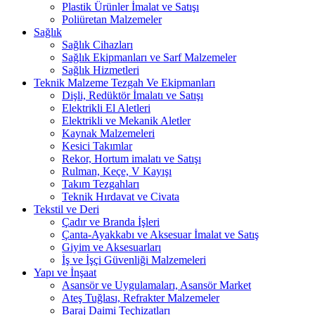
Plastik Ürünler İmalat ve Satışı
Poliüretan Malzemeler
Sağlık
Sağlık Cihazları
Sağlık Ekipmanları ve Sarf Malzemeler
Sağlık Hizmetleri
Teknik Malzeme Tezgah Ve Ekipmanları
Dişli, Redüktör İmalatı ve Satışı
Elektrikli El Aletleri
Elektrikli ve Mekanik Aletler
Kaynak Malzemeleri
Kesici Takımlar
Rekor, Hortum imalatı ve Satışı
Rulman, Keçe, V Kayışı
Takım Tezgahları
Teknik Hırdavat ve Civata
Tekstil ve Deri
Çadır ve Branda İşleri
Çanta-Ayakkabı ve Aksesuar İmalat ve Satış
Giyim ve Aksesuarları
İş ve İşçi Güvenliği Malzemeleri
Yapı ve İnşaat
Asansör ve Uygulamaları, Asansör Market
Ateş Tuğlası, Refrakter Malzemeler
Baraj Daimi Teçhizatları