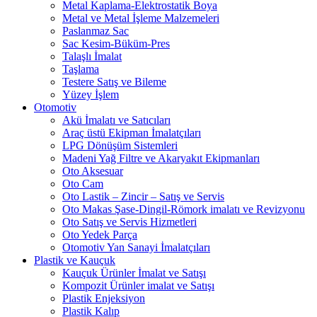
Metal Kaplama-Elektrostatik Boya
Metal ve Metal İşleme Malzemeleri
Paslanmaz Sac
Sac Kesim-Büküm-Pres
Talaşlı İmalat
Taşlama
Testere Satış ve Bileme
Yüzey İşlem
Otomotiv
Akü İmalatı ve Satıcıları
Araç üstü Ekipman İmalatçıları
LPG Dönüşüm Sistemleri
Madeni Yağ Filtre ve Akaryakıt Ekipmanları
Oto Aksesuar
Oto Cam
Oto Lastik – Zincir – Satış ve Servis
Oto Makas Şase-Dingil-Römork imalatı ve Revizyonu
Oto Satış ve Servis Hizmetleri
Oto Yedek Parça
Otomotiv Yan Sanayi İmalatçıları
Plastik ve Kauçuk
Kauçuk Ürünler İmalat ve Satışı
Kompozit Ürünler imalat ve Satışı
Plastik Enjeksiyon
Plastik Kalıp