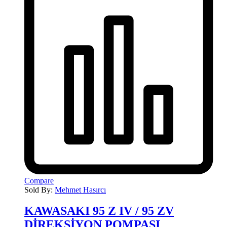
Compare
Sold By:
Mehmet Hasırcı
KAWASAKI 95 Z IV / 95 ZV
DİREKSİYON POMPASI