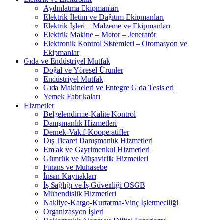
Aydınlatma Ekipmanları
Elektrik İletim ve Dağıtım Ekipmanları
Elektrik İşleri – Malzeme ve Ekipmanları
Elektrik Makine – Motor – Jeneratör
Elektronik Kontrol Sistemleri – Otomasyon ve
Ekipmanlar
Gıda ve Endüstriyel Mutfak
Doğal ve Yöresel Ürünler
Endüstriyel Mutfak
Gıda Makineleri ve Entegre Gıda Tesisleri
Yemek Fabrikaları
Hizmetler
Belgelendirme-Kalite Kontrol
Danışmanlık Hizmetleri
Dernek-Vakıf-Kooperatifler
Dış Ticaret Danışmanlık Hizmetleri
Emlak ve Gayrimenkul Hizmetleri
Gümrük ve Müşavirlik Hizmetleri
Finans ve Muhasebe
İnsan Kaynakları
İş Sağlığı ve İş Güvenliği OSGB
Mühendislik Hizmetleri
Nakliye-Kargo-Kurtarma-Vinç İşletmeciliği
Organizasyon İşleri