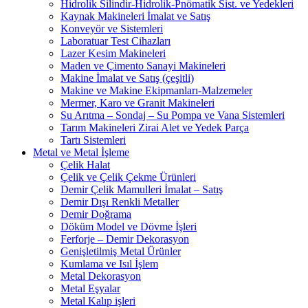
Hidrolik Silindir-Hidrolik-Pnömatik Sist. ve Yedekleri
Kaynak Makineleri İmalat ve Satış
Konveyör ve Sistemleri
Laboratuar Test Cihazları
Lazer Kesim Makineleri
Maden ve Çimento Sanayi Makineleri
Makine İmalat ve Satış (çeşitli)
Makine ve Makine Ekipmanları-Malzemeler
Mermer, Karo ve Granit Makineleri
Su Arıtma – Sondaj – Su Pompa ve Vana Sistemleri
Tarım Makineleri Zirai Alet ve Yedek Parça
Tartı Sistemleri
Metal ve Metal İşleme
Çelik Halat
Çelik ve Çelik Çekme Ürünleri
Demir Çelik Mamulleri İmalat – Satış
Demir Dışı Renkli Metaller
Demir Doğrama
Döküm Model ve Dövme İşleri
Ferforje – Demir Dekorasyon
Genişletilmiş Metal Ürünler
Kumlama ve Isıl İşlem
Metal Dekorasyon
Metal Eşyalar
Metal Kalıp işleri