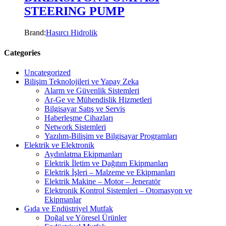
STEERING PUMP
Brand:
Hasırcı Hidrolik
Categories
Uncategorized
Bilişim Teknolojileri ve Yapay Zeka
Alarm ve Güvenlik Sistemleri
Ar-Ge ve Mühendislik Hizmetleri
Bilgisayar Satış ve Servis
Haberleşme Cihazları
Network Sistemleri
Yazılım-Bilişim ve Bilgisayar Programları
Elektrik ve Elektronik
Aydınlatma Ekipmanları
Elektrik İletim ve Dağıtım Ekipmanları
Elektrik İşleri – Malzeme ve Ekipmanları
Elektrik Makine – Motor – Jeneratör
Elektronik Kontrol Sistemleri – Otomasyon ve
Ekipmanlar
Gıda ve Endüstriyel Mutfak
Doğal ve Yöresel Ürünler